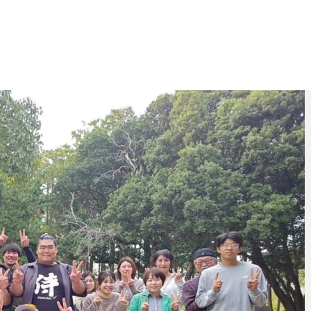
ImportedPhoto.753865035.70527