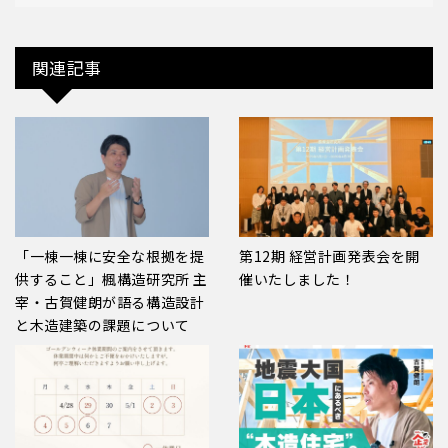
関連記事
「一棟一棟に安全な根拠を提
第12期 経営計画発表会を開
供すること」楓構造研究所 主
催いたしました！
宰・古賀健朗が語る構造設計
と木造建築の課題について